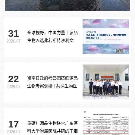
31
全球视野，中国力量｜源品
生物入选弗若斯特沙利文
2026.07
《2026全球干细胞行业发展
蓝皮书》
22
衡南县政府考察团莅临源品
生物考察调研 | 共探生物医
2026.07
药产业合作新路径
17
重磅！源品生物联合广东医
科大学附属医院共研的干细
2026.07