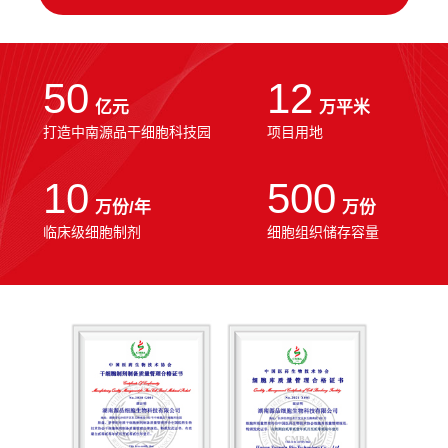
50
12
亿元
万平米
打造中南源品干细胞科技园
项目用地
10
500
万份/年
万份
临床级细胞制剂
细胞组织储存容量