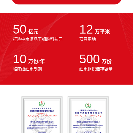
50
12
亿元
万平米
打造中南源品干细胞科技园
项目用地
10
500
万份/年
万份
临床级细胞制剂
细胞组织储存容量