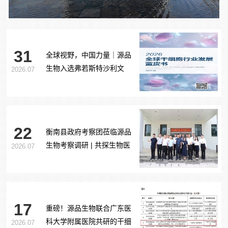
31
全球视野，中国力量｜源品
生物入选弗若斯特沙利文
2026.07
《2026全球干细胞行业发展
蓝皮书》
22
衡南县政府考察团莅临源品
生物考察调研 | 共探生物医
2026.07
药产业合作新路径
17
重磅！源品生物联合广东医
科大学附属医院共研的干细
2026.07