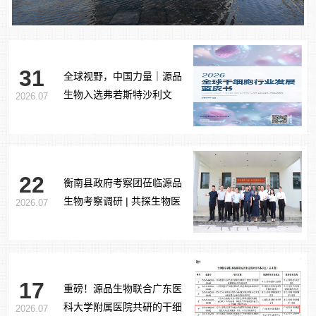
31
全球视野，中国力量｜源品
生物入选弗若斯特沙利文
2026.07
《2026全球干细胞行业发展
蓝皮书》
22
衡南县政府考察团莅临源品
生物考察调研 | 共探生物医
2026.07
药产业合作新路径
17
重磅！源品生物联合广东医
科大学附属医院共研的干细
2026.07