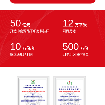
50
12
亿元
万平米
打造中南源品干细胞科技园
项目用地
10
500
万份/年
万份
临床级细胞制剂
细胞组织储存容量