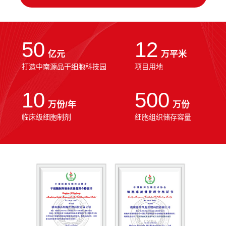
50
12
亿元
万平米
打造中南源品干细胞科技园
项目用地
10
500
万份/年
万份
临床级细胞制剂
细胞组织储存容量