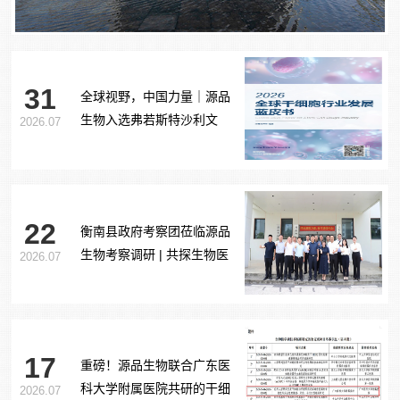
31
全球视野，中国力量｜源品
生物入选弗若斯特沙利文
2026.07
《2026全球干细胞行业发展
蓝皮书》
22
衡南县政府考察团莅临源品
生物考察调研 | 共探生物医
2026.07
药产业合作新路径
17
重磅！源品生物联合广东医
科大学附属医院共研的干细
2026.07