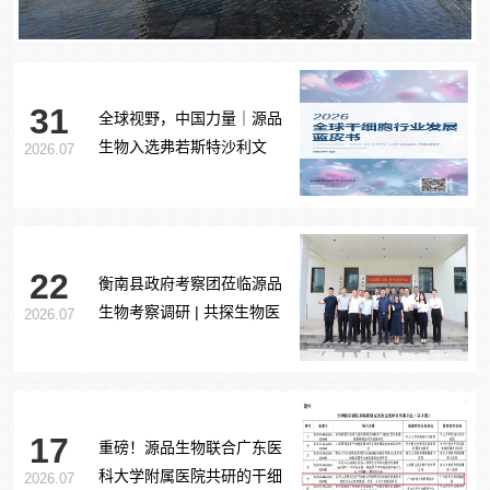
31
全球视野，中国力量｜源品
生物入选弗若斯特沙利文
2026.07
《2026全球干细胞行业发展
蓝皮书》
22
衡南县政府考察团莅临源品
生物考察调研 | 共探生物医
2026.07
药产业合作新路径
17
重磅！源品生物联合广东医
科大学附属医院共研的干细
2026.07