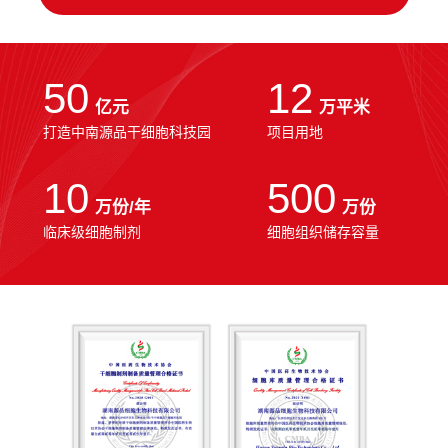
50
12
亿元
万平米
打造中南源品干细胞科技园
项目用地
10
500
万份/年
万份
临床级细胞制剂
细胞组织储存容量