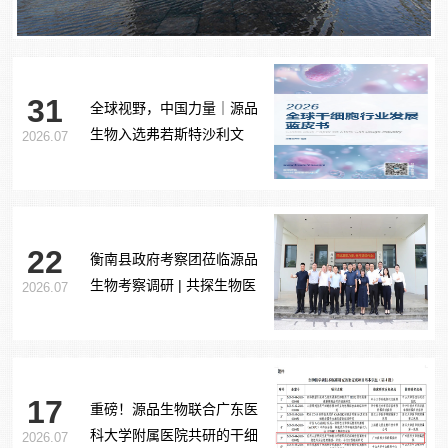
31
全球视野，中国力量｜源品
生物入选弗若斯特沙利文
2026.07
《2026全球干细胞行业发展
蓝皮书》
22
衡南县政府考察团莅临源品
生物考察调研 | 共探生物医
2026.07
药产业合作新路径
17
重磅！源品生物联合广东医
科大学附属医院共研的干细
2026.07