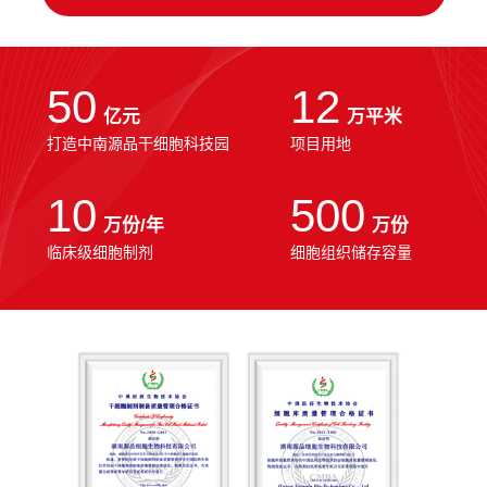
50
12
亿元
万平米
打造中南源品干细胞科技园
项目用地
10
500
万份/年
万份
临床级细胞制剂
细胞组织储存容量