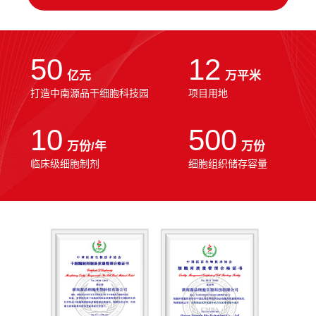
50
12
亿元
万平米
打造中南源品干细胞科技园
项目用地
10
500
万份/年
万份
临床级细胞制剂
细胞组织储存容量