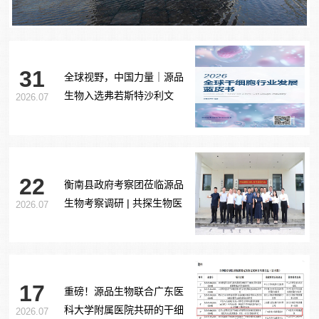
31
全球视野，中国力量｜源品
生物入选弗若斯特沙利文
2026.07
《2026全球干细胞行业发展
蓝皮书》
22
衡南县政府考察团莅临源品
生物考察调研 | 共探生物医
2026.07
药产业合作新路径
17
重磅！源品生物联合广东医
科大学附属医院共研的干细
2026.07