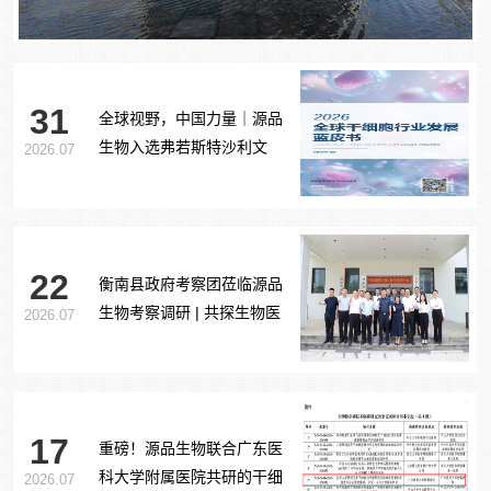
31
全球视野，中国力量｜源品
生物入选弗若斯特沙利文
2026.07
《2026全球干细胞行业发展
蓝皮书》
22
衡南县政府考察团莅临源品
生物考察调研 | 共探生物医
2026.07
药产业合作新路径
17
重磅！源品生物联合广东医
科大学附属医院共研的干细
2026.07