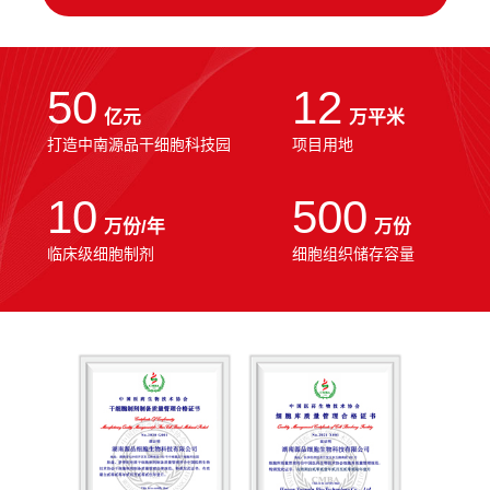
50
12
亿元
万平米
打造中南源品干细胞科技园
项目用地
10
500
万份/年
万份
临床级细胞制剂
细胞组织储存容量