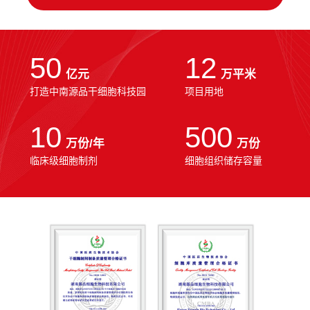
50
12
亿元
万平米
打造中南源品干细胞科技园
项目用地
10
500
万份/年
万份
临床级细胞制剂
细胞组织储存容量