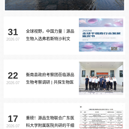
31
全球视野，中国力量｜源品
生物入选弗若斯特沙利文
2026.07
《2026全球干细胞行业发展
蓝皮书》
22
衡南县政府考察团莅临源品
生物考察调研 | 共探生物医
2026.07
药产业合作新路径
17
重磅！源品生物联合广东医
科大学附属医院共研的干细
2026.07