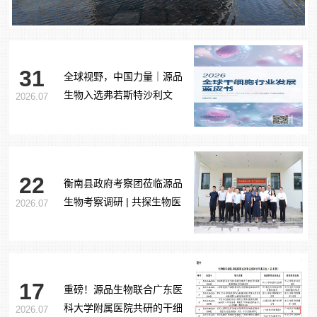
31
全球视野，中国力量｜源品
生物入选弗若斯特沙利文
2026.07
《2026全球干细胞行业发展
蓝皮书》
22
衡南县政府考察团莅临源品
生物考察调研 | 共探生物医
2026.07
药产业合作新路径
17
重磅！源品生物联合广东医
科大学附属医院共研的干细
2026.07