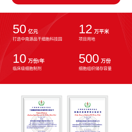
50
12
亿元
万平米
打造中南源品干细胞科技园
项目用地
10
500
万份/年
万份
临床级细胞制剂
细胞组织储存容量