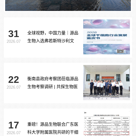
31
全球视野，中国力量｜源品
生物入选弗若斯特沙利文
2026.07
《2026全球干细胞行业发展
蓝皮书》
22
衡南县政府考察团莅临源品
生物考察调研 | 共探生物医
2026.07
药产业合作新路径
17
重磅！源品生物联合广东医
科大学附属医院共研的干细
2026.07