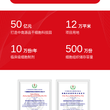
50
12
亿元
万平米
打造中南源品干细胞科技园
项目用地
10
500
万份/年
万份
临床级细胞制剂
细胞组织储存容量