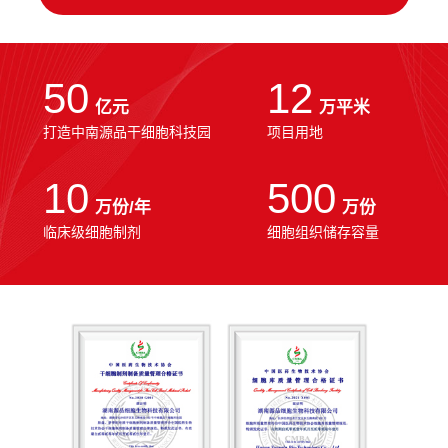
50
12
亿元
万平米
打造中南源品干细胞科技园
项目用地
10
500
万份/年
万份
临床级细胞制剂
细胞组织储存容量