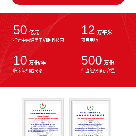
50
12
亿元
万平米
打造中南源品干细胞科技园
项目用地
10
500
万份/年
万份
临床级细胞制剂
细胞组织储存容量