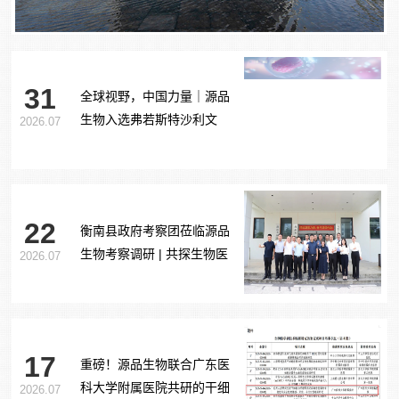
31
全球视野，中国力量｜源品
生物入选弗若斯特沙利文
2026.07
《2026全球干细胞行业发展
蓝皮书》
22
衡南县政府考察团莅临源品
生物考察调研 | 共探生物医
2026.07
药产业合作新路径
17
重磅！源品生物联合广东医
科大学附属医院共研的干细
2026.07