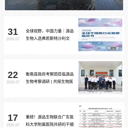
31
全球视野，中国力量｜源品
生物入选弗若斯特沙利文
2026.07
《2026全球干细胞行业发展
蓝皮书》
22
衡南县政府考察团莅临源品
生物考察调研 | 共探生物医
2026.07
药产业合作新路径
17
重磅！源品生物联合广东医
科大学附属医院共研的干细
2026.07