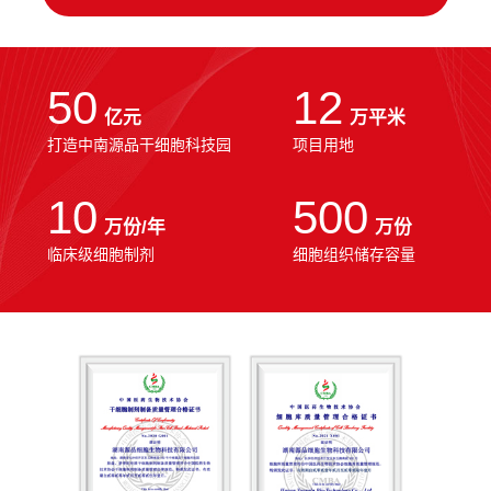
50
12
亿元
万平米
打造中南源品干细胞科技园
项目用地
10
500
万份/年
万份
临床级细胞制剂
细胞组织储存容量