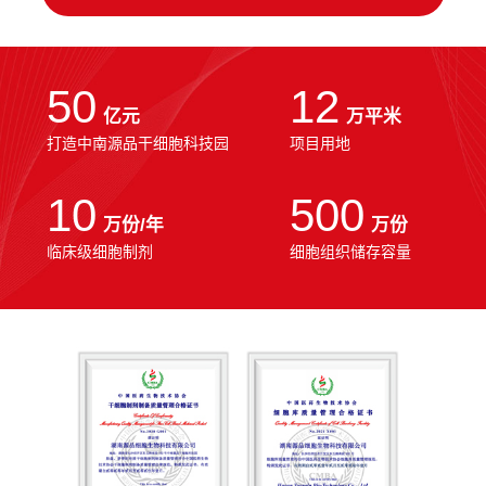
50
12
亿元
万平米
打造中南源品干细胞科技园
项目用地
10
500
万份/年
万份
临床级细胞制剂
细胞组织储存容量