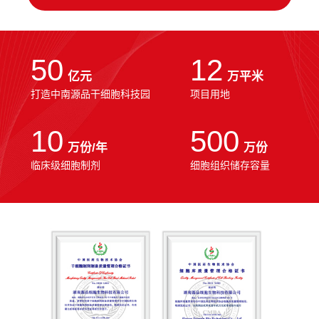
50
12
亿元
万平米
打造中南源品干细胞科技园
项目用地
10
500
万份/年
万份
临床级细胞制剂
细胞组织储存容量