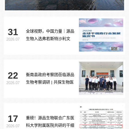
31
全球视野，中国力量｜源品
生物入选弗若斯特沙利文
2026.07
《2026全球干细胞行业发展
蓝皮书》
22
衡南县政府考察团莅临源品
生物考察调研 | 共探生物医
2026.07
药产业合作新路径
17
重磅！源品生物联合广东医
科大学附属医院共研的干细
2026.07