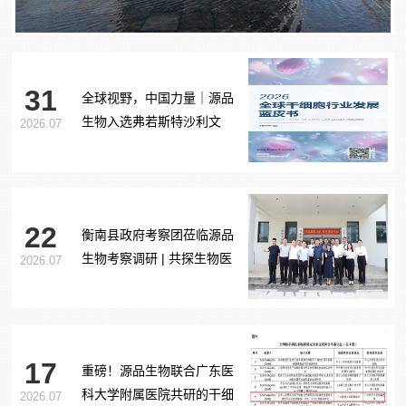
31
全球视野，中国力量｜源品
生物入选弗若斯特沙利文
2026.07
《2026全球干细胞行业发展
蓝皮书》
22
衡南县政府考察团莅临源品
生物考察调研 | 共探生物医
2026.07
药产业合作新路径
17
重磅！源品生物联合广东医
科大学附属医院共研的干细
2026.07