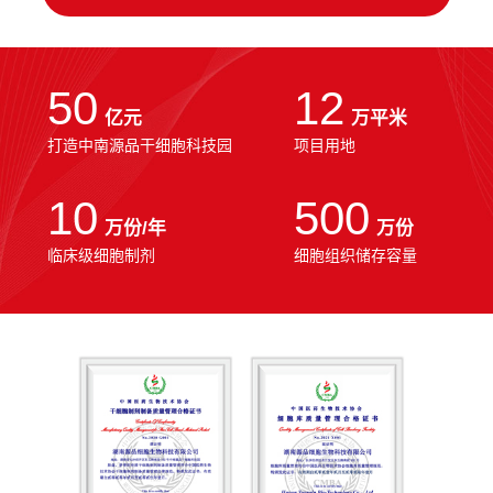
50
12
亿元
万平米
打造中南源品干细胞科技园
项目用地
10
500
万份/年
万份
临床级细胞制剂
细胞组织储存容量