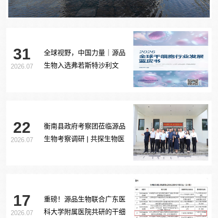
31
全球视野，中国力量｜源品
生物入选弗若斯特沙利文
2026.07
《2026全球干细胞行业发展
蓝皮书》
22
衡南县政府考察团莅临源品
生物考察调研 | 共探生物医
2026.07
药产业合作新路径
17
重磅！源品生物联合广东医
科大学附属医院共研的干细
2026.07