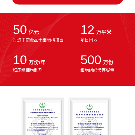
50
12
亿元
万平米
打造中南源品干细胞科技园
项目用地
10
500
万份/年
万份
临床级细胞制剂
细胞组织储存容量