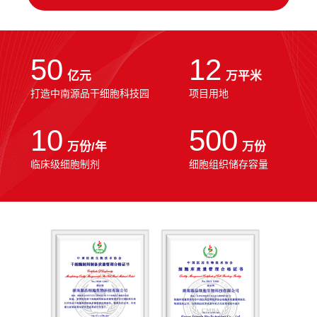
50
12
亿元
万平米
打造中南源品干细胞科技园
项目用地
10
500
万份/年
万份
临床级细胞制剂
细胞组织储存容量