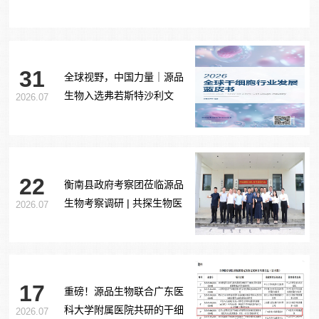
31
全球视野，中国力量｜源品
生物入选弗若斯特沙利文
2026.07
《2026全球干细胞行业发展
蓝皮书》
22
衡南县政府考察团莅临源品
生物考察调研 | 共探生物医
2026.07
药产业合作新路径
17
重磅！源品生物联合广东医
科大学附属医院共研的干细
2026.07