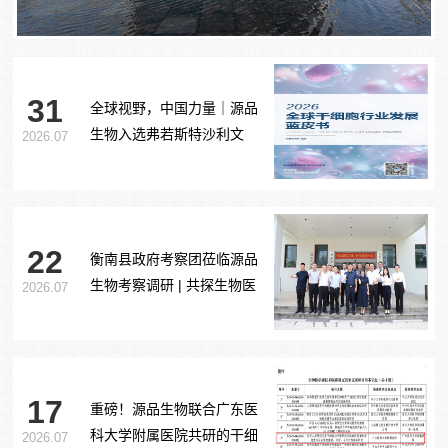
31
全球视野，中国力量｜源品
生物入选弗若斯特沙利文
2026.07
《2026全球干细胞行业发展
蓝皮书》
22
衡南县政府考察团莅临源品
生物考察调研 | 共探生物医
2026.07
药产业合作新路径
17
重磅！源品生物联合广东医
科大学附属医院共研的干细
2026.07