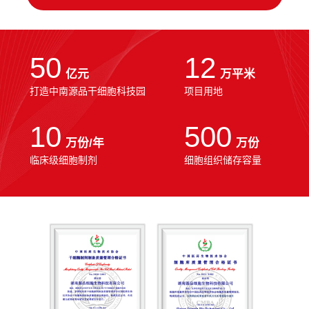
50
12
亿元
万平米
打造中南源品干细胞科技园
项目用地
10
500
万份/年
万份
临床级细胞制剂
细胞组织储存容量