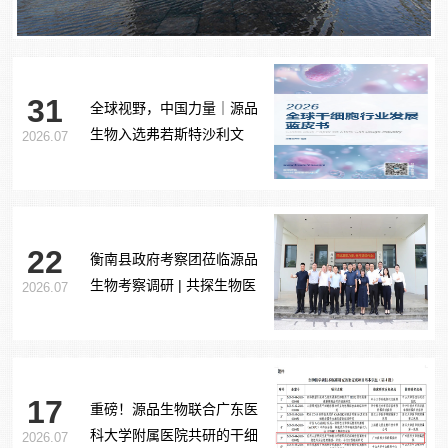
31
全球视野，中国力量｜源品
生物入选弗若斯特沙利文
2026.07
《2026全球干细胞行业发展
蓝皮书》
22
衡南县政府考察团莅临源品
生物考察调研 | 共探生物医
2026.07
药产业合作新路径
17
重磅！源品生物联合广东医
科大学附属医院共研的干细
2026.07