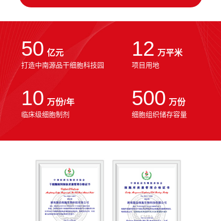
50
12
亿元
万平米
打造中南源品干细胞科技园
项目用地
10
500
万份/年
万份
临床级细胞制剂
细胞组织储存容量