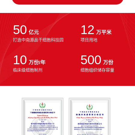
50
12
亿元
万平米
打造中南源品干细胞科技园
项目用地
10
500
万份/年
万份
临床级细胞制剂
细胞组织储存容量