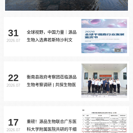
31
全球视野，中国力量｜源品
生物入选弗若斯特沙利文
2026.07
《2026全球干细胞行业发展
蓝皮书》
22
衡南县政府考察团莅临源品
生物考察调研 | 共探生物医
2026.07
药产业合作新路径
17
重磅！源品生物联合广东医
科大学附属医院共研的干细
2026.07