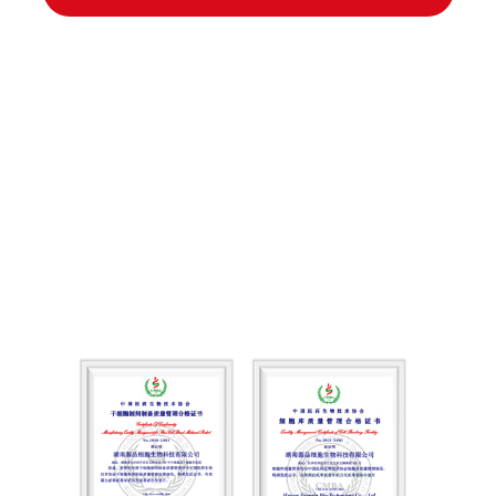
50
12
亿元
万平米
打造中南源品干细胞科技园
项目用地
10
500
万份/年
万份
临床级细胞制剂
细胞组织储存容量