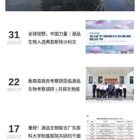
31
全球视野，中国力量｜源品
生物入选弗若斯特沙利文
2026.07
《2026全球干细胞行业发展
蓝皮书》
22
衡南县政府考察团莅临源品
生物考察调研 | 共探生物医
2026.07
药产业合作新路径
17
重磅！源品生物联合广东医
科大学附属医院共研的干细
2026.07