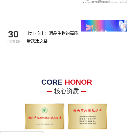
胞治疗糖尿病足项目获批生
物医学新技术备案！
30
七年·向上：源品生物的高质
量跃迁之路
2026.06
CORE
HONOR
核心资质