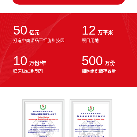
50
12
亿元
万平米
打造中南源品干细胞科技园
项目用地
10
500
万份/年
万份
临床级细胞制剂
细胞组织储存容量