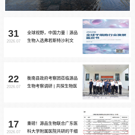
31
全球视野，中国力量｜源品
生物入选弗若斯特沙利文
2026.07
《2026全球干细胞行业发展
蓝皮书》
22
衡南县政府考察团莅临源品
生物考察调研 | 共探生物医
2026.07
药产业合作新路径
17
重磅！源品生物联合广东医
科大学附属医院共研的干细
2026.07