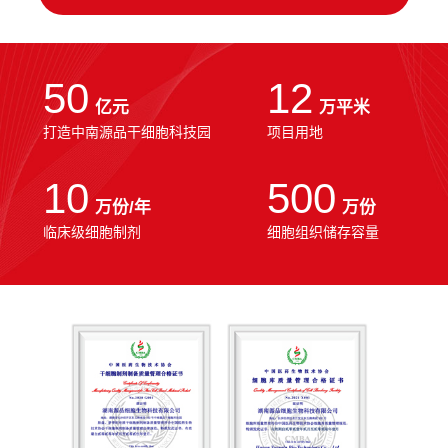
50
12
亿元
万平米
打造中南源品干细胞科技园
项目用地
10
500
万份/年
万份
临床级细胞制剂
细胞组织储存容量