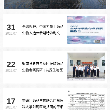
31
全球视野，中国力量｜源品
生物入选弗若斯特沙利文
2026.07
《2026全球干细胞行业发展
蓝皮书》
22
衡南县政府考察团莅临源品
生物考察调研 | 共探生物医
2026.07
药产业合作新路径
17
重磅！源品生物联合广东医
科大学附属医院共研的干细
2026.07