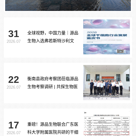
31
全球视野，中国力量｜源品
生物入选弗若斯特沙利文
2026.07
《2026全球干细胞行业发展
蓝皮书》
22
衡南县政府考察团莅临源品
生物考察调研 | 共探生物医
2026.07
药产业合作新路径
17
重磅！源品生物联合广东医
科大学附属医院共研的干细
2026.07