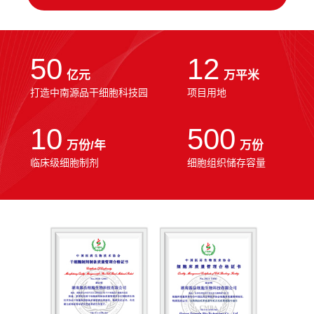
50
12
亿元
万平米
打造中南源品干细胞科技园
项目用地
10
500
万份/年
万份
临床级细胞制剂
细胞组织储存容量