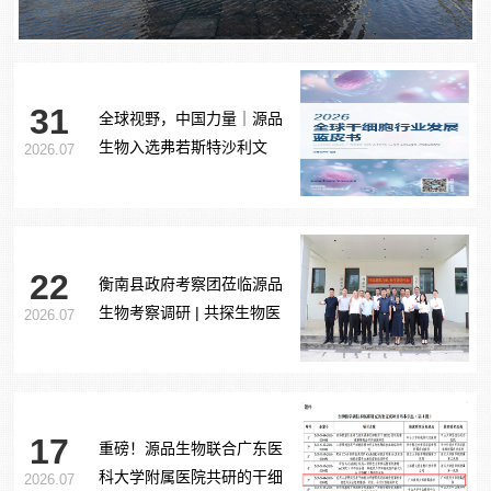
31
全球视野，中国力量｜源品
生物入选弗若斯特沙利文
2026.07
《2026全球干细胞行业发展
蓝皮书》
22
衡南县政府考察团莅临源品
生物考察调研 | 共探生物医
2026.07
药产业合作新路径
17
重磅！源品生物联合广东医
科大学附属医院共研的干细
2026.07