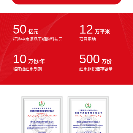
50
12
亿元
万平米
打造中南源品干细胞科技园
项目用地
10
500
万份/年
万份
临床级细胞制剂
细胞组织储存容量