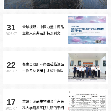
31
全球视野，中国力量｜源品
生物入选弗若斯特沙利文
2026.07
《2026全球干细胞行业发展
蓝皮书》
22
衡南县政府考察团莅临源品
生物考察调研 | 共探生物医
2026.07
药产业合作新路径
17
重磅！源品生物联合广东医
科大学附属医院共研的干细
2026.07