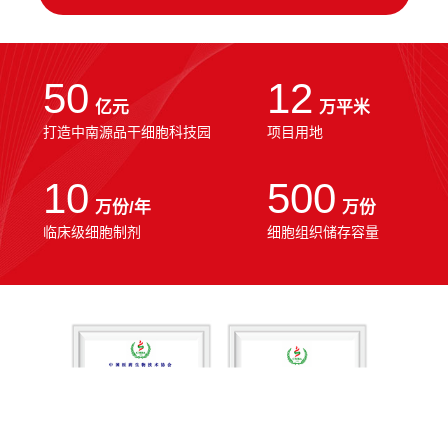
50
12
亿元
万平米
打造中南源品干细胞科技园
项目用地
10
500
万份/年
万份
临床级细胞制剂
细胞组织储存容量