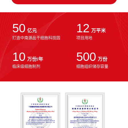
50
12
亿元
万平米
打造中南源品干细胞科技园
项目用地
10
500
万份/年
万份
临床级细胞制剂
细胞组织储存容量