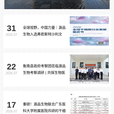
31
全球视野，中国力量｜源品
生物入选弗若斯特沙利文
2026.07
《2026全球干细胞行业发展
蓝皮书》
22
衡南县政府考察团莅临源品
生物考察调研 | 共探生物医
2026.07
药产业合作新路径
17
重磅！源品生物联合广东医
科大学附属医院共研的干细
2026.07