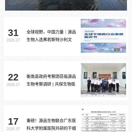
31
全球视野，中国力量｜源品
生物入选弗若斯特沙利文
2026.07
《2026全球干细胞行业发展
蓝皮书》
22
衡南县政府考察团莅临源品
生物考察调研 | 共探生物医
2026.07
药产业合作新路径
17
重磅！源品生物联合广东医
科大学附属医院共研的干细
2026.07