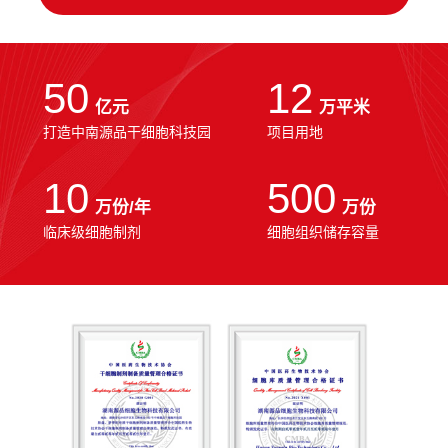
50
12
亿元
万平米
打造中南源品干细胞科技园
项目用地
10
500
万份/年
万份
临床级细胞制剂
细胞组织储存容量