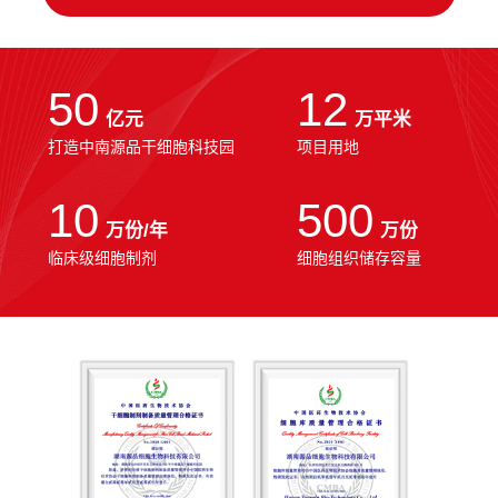
50
12
亿元
万平米
打造中南源品干细胞科技园
项目用地
10
500
万份/年
万份
临床级细胞制剂
细胞组织储存容量