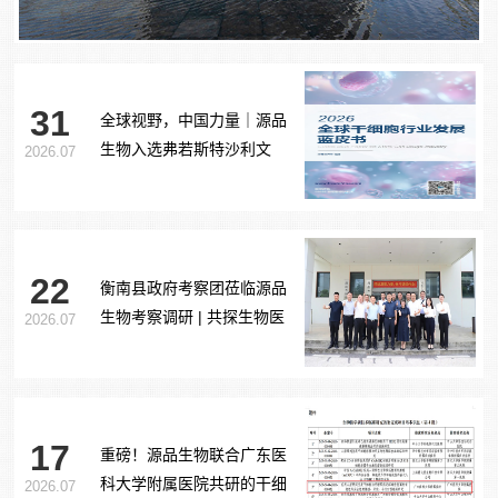
31
全球视野，中国力量｜源品
生物入选弗若斯特沙利文
2026.07
《2026全球干细胞行业发展
蓝皮书》
22
衡南县政府考察团莅临源品
生物考察调研 | 共探生物医
2026.07
药产业合作新路径
17
重磅！源品生物联合广东医
科大学附属医院共研的干细
2026.07