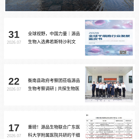
31
全球视野，中国力量｜源品
生物入选弗若斯特沙利文
2026.07
《2026全球干细胞行业发展
蓝皮书》
22
衡南县政府考察团莅临源品
生物考察调研 | 共探生物医
2026.07
药产业合作新路径
17
重磅！源品生物联合广东医
科大学附属医院共研的干细
2026.07