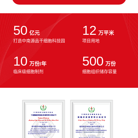
50
12
亿元
万平米
打造中南源品干细胞科技园
项目用地
10
500
万份/年
万份
临床级细胞制剂
细胞组织储存容量